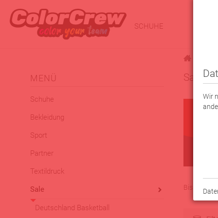
SCHUHE
BEKLE
|
Sale
Dat
Sale
MENÜ
Wir 
Schuhe
ande
Bekleidung
Sport
Partner
Textildruck
Bis zu 30% R
Sale
Date
Deutschland Basketball