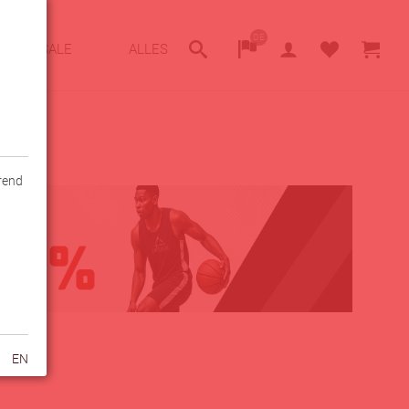
DE
SALE
ALLES
hrend
EN