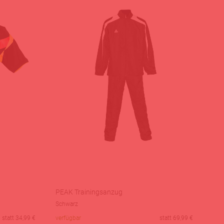
PEAK Trainingsanzug
Schwarz
statt
34,99
€
verfügbar
statt
69,99
€