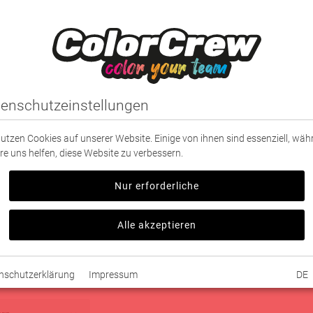
IDUNG
SPORT
PARTNER
TEXTILDRUCK
enschutzeinstellungen
nutzen Cookies auf unserer Website. Einige von ihnen sind essenziell, wä
re uns helfen, diese Website zu verbessern.
Nur erforderliche
Alle akzeptieren
abatt auf alle Artikel in dieser Kategorie!
nschutzerklärung
Impressum
DE