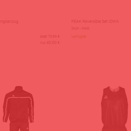
ingsanzug
PEAK Reversible Set IOWA
Grün - Weiß
statt
79,99
€
verfügbar
40,00
nur
€