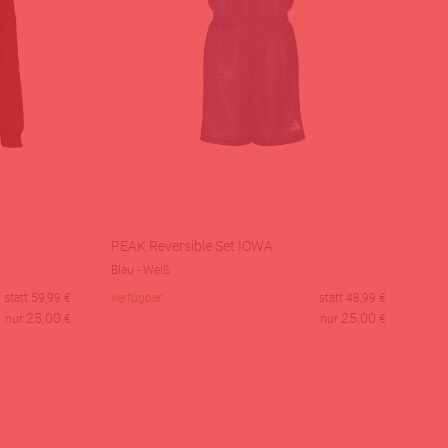
PEAK Reversible Set IOWA
Blau - Weiß
statt
59,99
€
verfügbar
statt
48,99
€
25,00
25,00
nur
€
nur
€