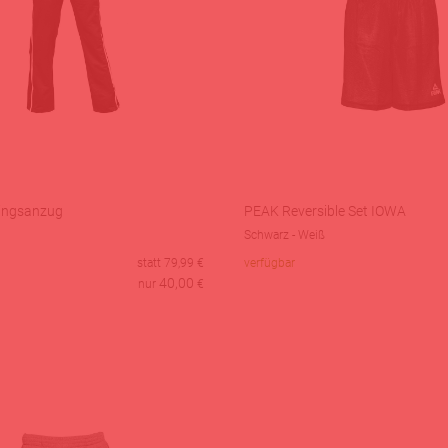
ingsanzug
PEAK Reversible Set IOWA
Schwarz - Weiß
statt
79,99
€
verfügbar
40,00
nur
€