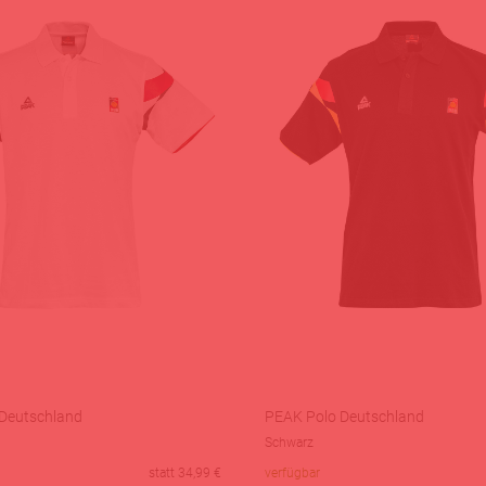
Deutschland
PEAK Polo Deutschland
Schwarz
statt
34,99
€
verfügbar