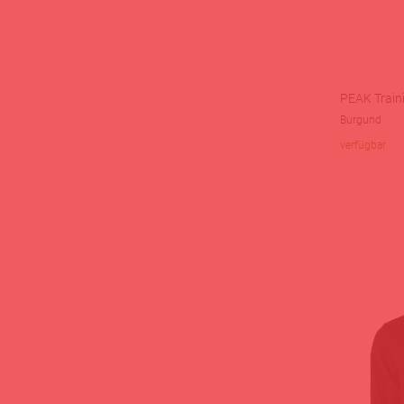
PEAK Train
Burgund
verfügbar