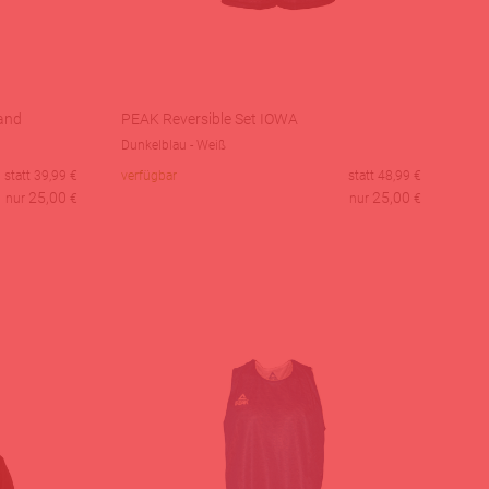
and
PEAK Reversible Set IOWA
Dunkelblau - Weiß
statt
39,99
€
verfügbar
statt
48,99
€
25,00
25,00
nur
€
nur
€