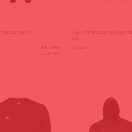
ingsanzug Apollo
PEAK Compression Set Deutschl
Weiß
statt
59,99
€
verfügbar
30,00
nur
€