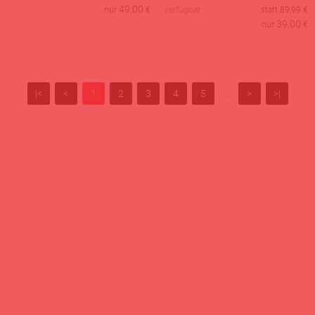
49,00
nur
€
verfügbar
statt
89,99
€
39,00
nur
€
|<
<
1
2
3
4
5
...
>
>|