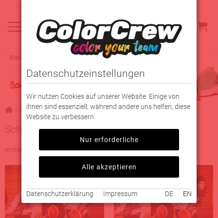
Kategorieauswahl
Datenschutzeinstellungen
Wir nutzen Cookies auf unserer Website. Einige von
ihnen sind essenziell, während andere uns helfen, diese
|
Schuhe
Website zu verbessern.
Schuhe
Nur erforderliche
enthält 4 Kategorien
Alle akzeptieren
Datenschutzerklärung
Impressum
DE
EN