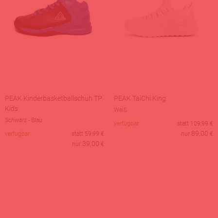
PEAK Kinderbasketballschuh TP
PEAK TaiChi King
Kids
Weiß
Schwarz - Blau
verfügbar
statt
109,99
€
89,00
verfügbar
statt
59,99
€
nur
€
39,00
nur
€