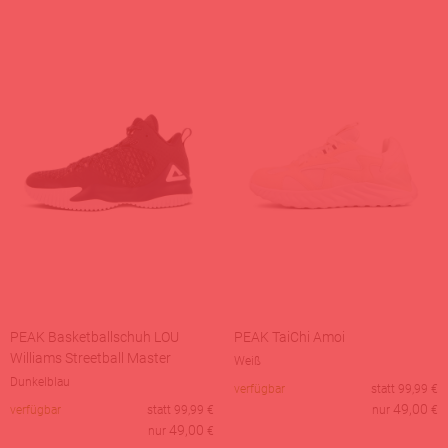
PEAK Basketballschuh LOU
PEAK TaiChi Amoi
Williams Streetball Master
Weiß
Dunkelblau
verfügbar
statt
99,99
€
49,00
verfügbar
statt
99,99
€
nur
€
49,00
nur
€