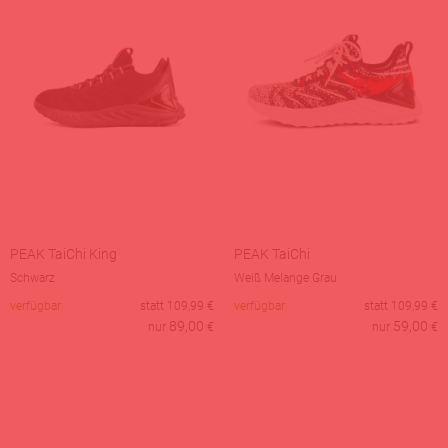
PEAK TaiChi King
PEAK TaiChi
Schwarz
Weiß Melange Grau
verfügbar
statt
109,99
€
verfügbar
statt
109,99
€
89,00
59,00
nur
€
nur
€