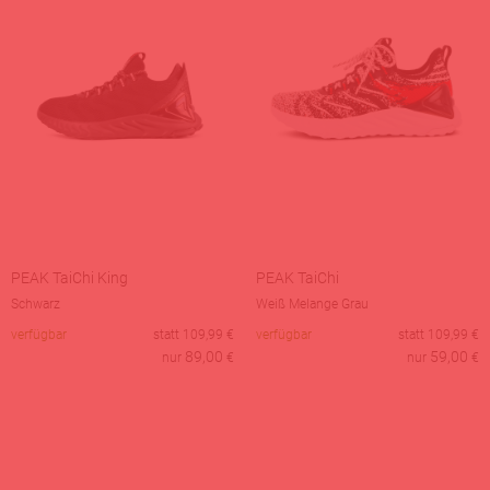
PEAK TaiChi King
PEAK TaiChi
Schwarz
Weiß Melange Grau
verfügbar
statt
109,99
€
verfügbar
statt
109,99
€
89,00
59,00
nur
€
nur
€