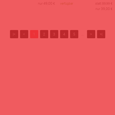
49,00
nur
€
verfügbar
statt
89,99
€
39,00
nur
€
|<
<
1
2
3
4
5
...
>
>|