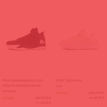
PEAK Basketballschuh LOU
PEAK TaiChi Amoi
Williams Streetball Master
Weiß
Dunkelblau
verfügbar
statt
99,99
€
49,00
verfügbar
statt
99,99
€
nur
€
49,00
nur
€