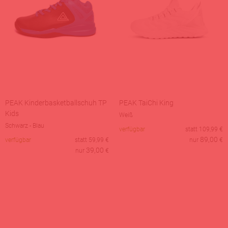
PEAK Kinderbasketballschuh TP
PEAK TaiChi King
Kids
Weiß
Schwarz - Blau
verfügbar
statt
109,99
€
89,00
verfügbar
statt
59,99
€
nur
€
39,00
nur
€