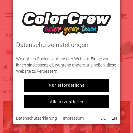
Kategorieauswahl
Datenschutzeinstellungen
Wir nutzen Cookies auf unserer Website. Einige von
ihnen sind essenziell, während andere uns helfen, diese
|
Schuhe
Website zu verbessern.
Schuhe
Nur erforderliche
enthält 4 Kategorien
Alle akzeptieren
Datenschutzerklärung
Impressum
DE
EN