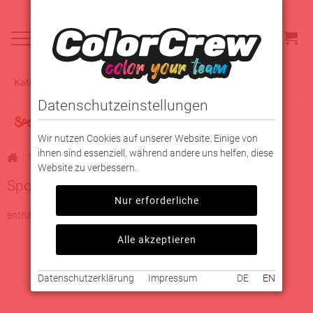
Kategorieauswahl
Datenschutzeinstellungen
Wir nutzen Cookies auf unserer Website. Einige von
ihnen sind essenziell, während andere uns helfen, diese
|
Sport
Website zu verbessern.
Sport
Nur erforderliche
enthält 3 Kategorien
Alle akzeptieren
Datenschutzerklärung
Impressum
DE
EN