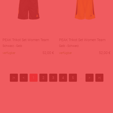
PEAK Trikot Set Women Team
PEAK Trikot Set Women Team
Schwarz - Gelb
Gelb - Schwarz
52,00
€
52,00
€
verfügbar
verfügbar
|<
<
1
2
3
4
5
...
>
>|