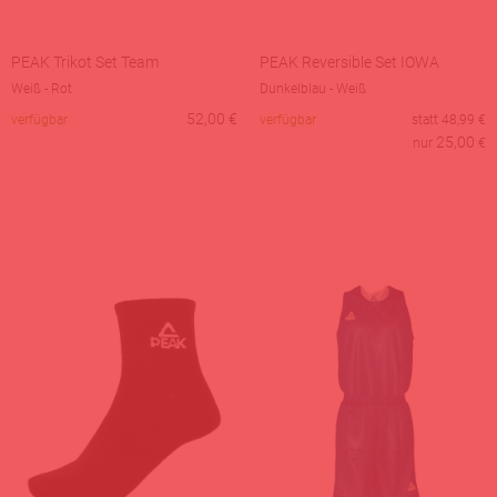
PEAK Trikot Set Team
PEAK Reversible Set IOWA
Weiß - Rot
Dunkelblau - Weiß
52,00
€
verfügbar
verfügbar
statt
48,99
€
25,00
nur
€