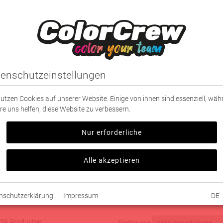
IDUNG
SPORT
PARTNER
TEXTILDRUCK
enschutzeinstellungen
nutzen Cookies auf unserer Website. Einige von ihnen sind essenziell, wä
re uns helfen, diese Website zu verbessern.
Nur erforderliche
Alle akzeptieren
ern
nschutzerklärung
Impressum
DE
 139 Produkten
Sortierung