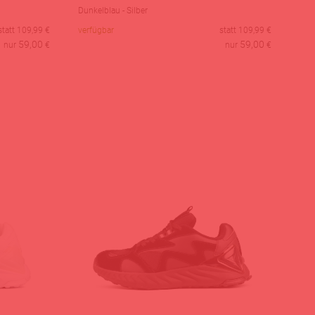
Dunkelblau - Silber
statt
109,99
€
verfügbar
statt
109,99
€
59,00
59,00
nur
€
nur
€