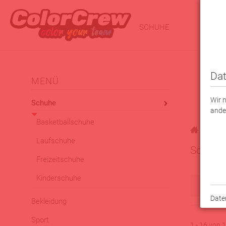
SCHUHE
BEKLE
Dat
MENÜ
Wir 
Schuhe
ande
Basketballschuhe
|
Schuhe
Laufschuhe
Schuhe
Freizeitschuhe
Kinderschuhe
Filt
Date
Bekleidung
Sport
1 - 16 von