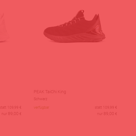
PEAK TaiChi King
Schwarz
statt
109,99
€
verfügbar
statt
109,99
€
89,00
89,00
nur
€
nur
€