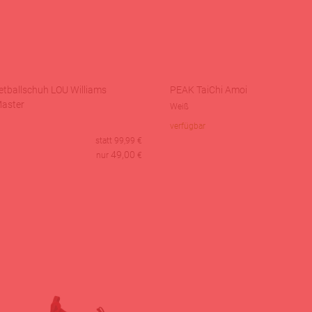
tballschuh LOU Williams
PEAK TaiChi Amoi
Master
Weiß
verfügbar
statt
99,99
€
49,00
nur
€