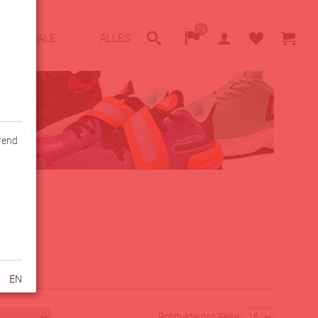
DE
SALE
ALLES
hrend
EN
Produkte pro Seite
16