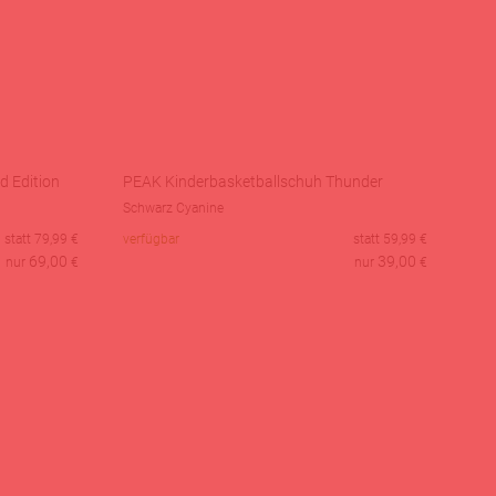
d Edition
PEAK Kinderbasketballschuh Thunder
Schwarz Cyanine
statt
79,99
€
verfügbar
statt
59,99
€
69,00
39,00
nur
€
nur
€