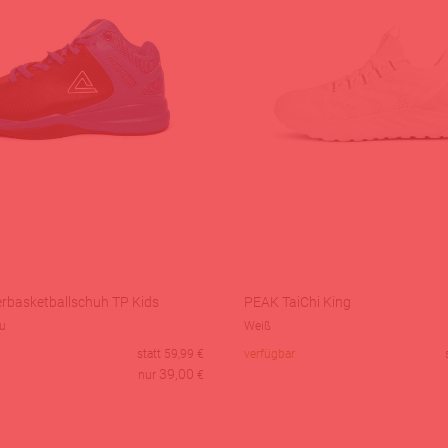
rbasketballschuh TP Kids
PEAK TaiChi King
au
Weiß
statt
59,99
€
verfügbar
39,00
nur
€