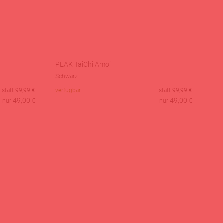
PEAK TaiChi Amoi
Schwarz
statt
99,99
€
verfügbar
statt
99,99
€
49,00
49,00
nur
€
nur
€