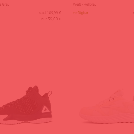
e Grau
Weiß - Hellblau
statt
109,99
€
verfügbar
59,00
nur
€