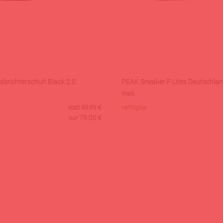
dsrichterschuh Black 2.0
PEAK Sneaker F Lites Deutschlan
Weiß
statt
89,99
€
verfügbar
79,00
nur
€