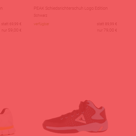
on
PEAK Schiedsrichterschuh Logo Edition
Schwarz
statt
69,99
€
verfügbar
statt
89,99
€
59,00
79,00
nur
€
nur
€