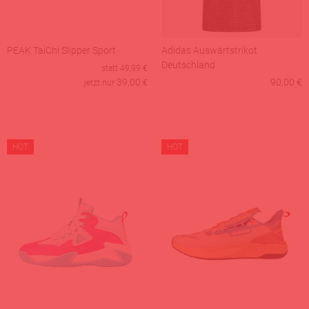
PEAK TaiChi Slipper Sport
Adidas Auswärtstrikot
Deutschland
statt
49,99
€
39,00
90,00 €
jetzt nur
€
HOT
HOT