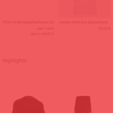
PEAK Kinder Basketballschuh 3D
Adidas Heimtrikot Deutschland
90,00 €
statt
79,99
€
69,00
jetzt nur
€
Highlights