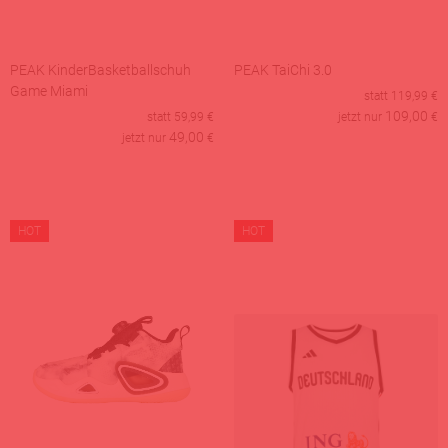
PEAK KinderBasketballschuh
PEAK TaiChi 3.0
Game Miami
statt
119,99
€
109,00
statt
59,99
€
jetzt nur
€
49,00
jetzt nur
€
HOT
HOT