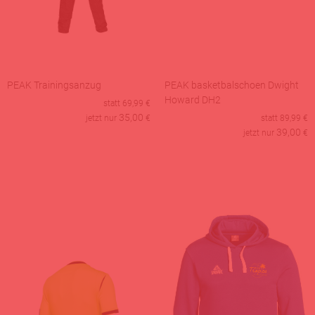
PEAK Trainingsanzug
PEAK basketbalschoen Dwight
Howard DH2
statt
69,99
€
35,00
jetzt nur
€
statt
89,99
€
39,00
jetzt nur
€