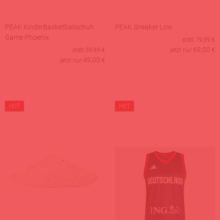
PEAK KinderBasketballschuh
PEAK Sneaker Low
Game Phoenix
statt
79,99
€
69,00
statt
59,99
€
jetzt nur
€
49,00
jetzt nur
€
HOT
HOT