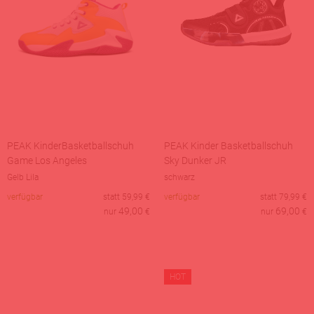
PEAK KinderBasketballschuh
PEAK Kinder Basketballschuh
Game Los Angeles
Sky Dunker JR
Gelb Lila
schwarz
verfügbar
statt
59,99
€
verfügbar
statt
79,99
€
49,00
69,00
nur
€
nur
€
HOT