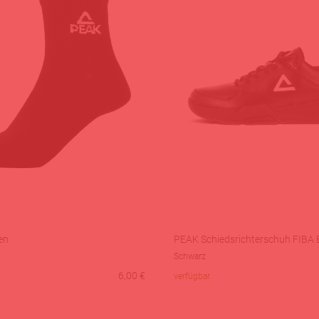
en
PEAK Schiedsrichterschuh FIBA E
Schwarz
6,00
€
verfügbar