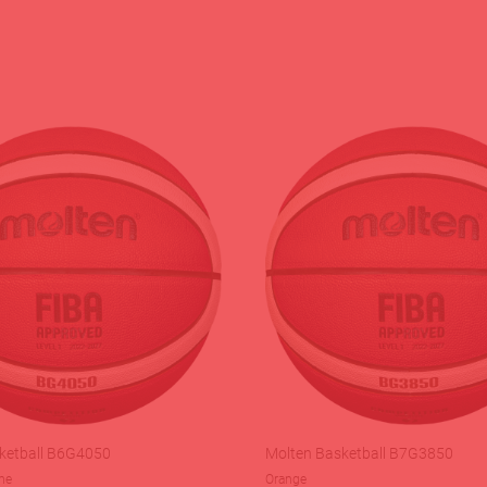
ketball B6G4050
Molten Basketball B7G3850
me
Orange