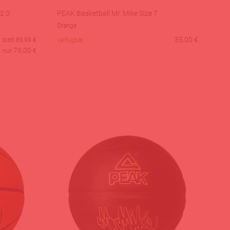
2.0
PEAK Basketball Mr. Mike Size 7
Orange
35,00
€
statt
89,99
€
verfügbar
79,00
nur
€