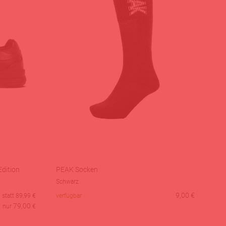
dition
PEAK Socken
Schwarz
9,00
€
statt
89,99
€
verfügbar
79,00
nur
€