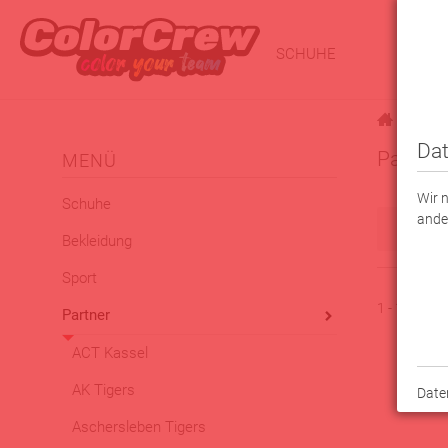
SCHUHE
BEKLE
|
Partner
Dat
Partner
MENÜ
Wir 
Schuhe
ande
Filt
Bekleidung
Sport
1 - 16 von
Partner
ACT Kassel
AK Tigers
Date
Aschersleben Tigers