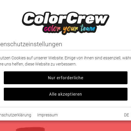
IDUNG
SPORT
PARTNER
TEXTILDRUCK
enschutzeinstellungen
nutzen Cookies auf unserer Website. Einige von ihnen sind essenziell, wä
re uns helfen, diese Website zu verbessern.
ern
Nur erforderliche
 1498 Produkten
Sortierung
Alle akzeptieren
nschutzerklärung
Impressum
DE