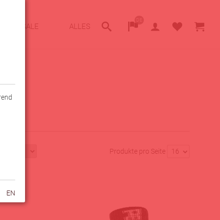
DE
SALE
ALLES
hrend
Produkte pro Seite
16
EN