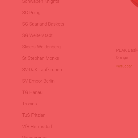
Schwaben Knights
SG Poing
SG Saarland Baskets
SG Weiterstadt
Sliders Weidenberg
PEAK Basket
St Stephan Monks
Orange
verfügbar
SV-DJK Taufkirchen
SV Empor Berlin
TG Hanau
Tropics
TuS Fritzlar
VfB Hermsdorf