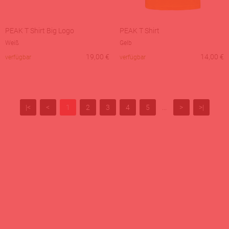
PEAK T Shirt Big Logo
PEAK T Shirt
Weiß
Gelb
19,00
€
14,00
€
verfügbar
verfügbar
|<
<
1
2
3
4
5
...
>
>|