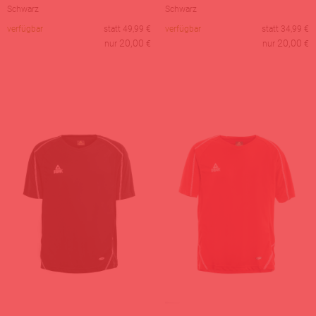
Schwarz
Schwarz
verfügbar
statt
49,99
€
verfügbar
statt
34,99
€
20,00
20,00
nur
€
nur
€