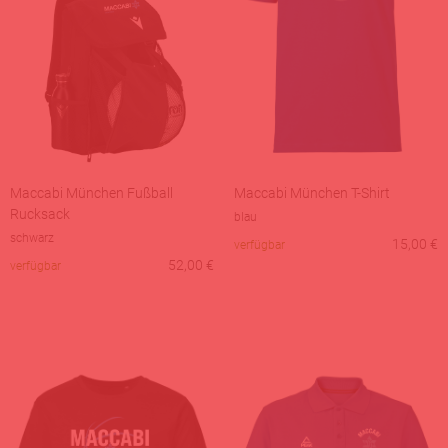
Maccabi München Fußball
Maccabi München T-Shirt
Rucksack
blau
schwarz
15,00
€
verfügbar
52,00
€
verfügbar