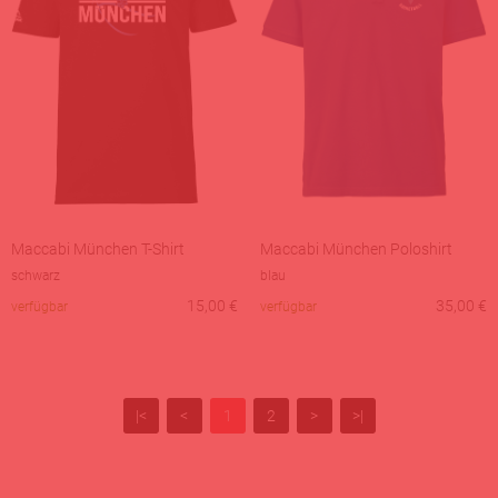
Maccabi München T-Shirt
Maccabi München Poloshirt
schwarz
blau
15,00
€
35,00
€
verfügbar
verfügbar
|<
<
1
2
>
>|