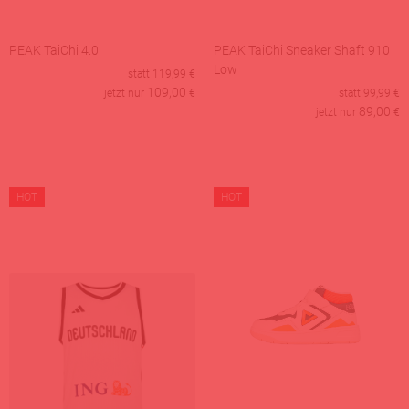
PEAK TaiChi 4.0
PEAK TaiChi Sneaker Shaft 910
Low
statt
119,99
€
109,00
jetzt nur
€
statt
99,99
€
89,00
jetzt nur
€
HOT
HOT