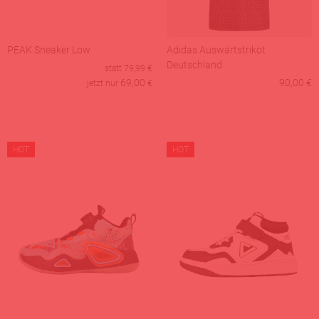
PEAK Sneaker Low
Adidas Auswärtstrikot
Deutschland
statt
79,99
€
69,00
90,00 €
jetzt nur
€
HOT
HOT