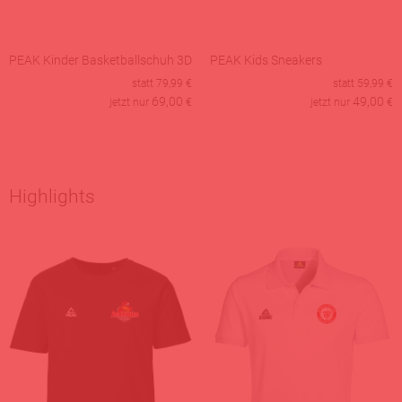
PEAK Kinder Basketballschuh 3D
PEAK Kids Sneakers
statt
79,99
€
statt
59,99
€
69,00
49,00
jetzt nur
€
jetzt nur
€
Highlights