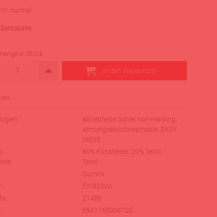
rm: normal
ßentabelle
menge in Stück
ogien:
abriebfeste Sohle| non-marking,
atmungsaktiv|breathable, EASY
MOVE
l:
80% Kunstleder, 20% Textil
hle:
Textil
Gummi
.:
EW8220A
Nr.:
21488
:
6941163068725