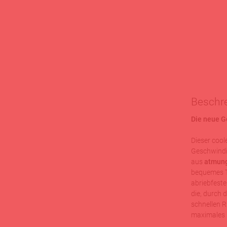
Beschr
Die neue G
Dieser cool
Geschwindi
aus
atmung
bequemes Tr
abriebfest
die, durch 
schnellen 
maximales 