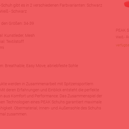
Schuh gibt es in 2 verschiedenen Farbvarianten: Schwarz
 Weiß - Schwarz
in den Größen: 34-39
PEAK S
l: Kunstleder, Mesh
Weiß - R
al: Textilstoff
verfügba
mmi
n: Breathable, Easy Move, abriebfeste Sohle
kte werden in Zusammenarbeit mit Spitzensportlern
 Mit deren Erfahrungen und Einblick entsteht die perfekte
n aus Komfort und Performance. Das Zusammenspiel der
nen Technologien eines PEAK Schuhs garantiert maximale
higkeit. Obermaterial, Innen- und Außensohle des Schuhs
imal zusammen.