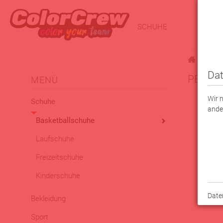
SCHUHE
BEKLE
|
Schuhe
Dat
PEAK K
MENÜ
Wir 
Schuhe
ande
Basketballschuhe
Laufschuhe
Freizeitschuhe
Kinderschuhe
Date
Bekleidung
Sport