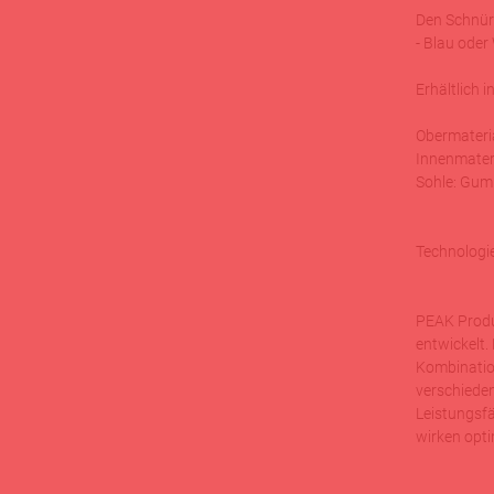
Den Schnür-
- Blau oder
Erhältlich 
Obermateria
Innenmateri
Sohle: Gu
Technologie
PEAK Produ
entwickelt.
Kombinatio
verschiede
Leistungsfä
wirken opt