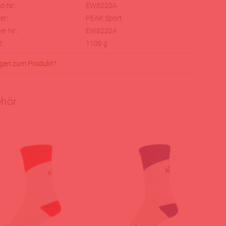
z-Nr.:
EW8220A
er:
PEAK Sport
er Nr.:
EW8220A
t:
1100
g
gen zum Produkt?
hör