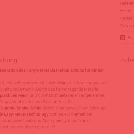
Referen
Herstell
Herstell
Gewich
Fra
eibung
Zube
eneration des Tony Parker Basketballschuhs für Kinder
e Kinderschuh verspricht zuverlässig eine Kombination aus
gkeit und Dynamik. Durch das hervorragende Material
saktiven Mesh
und Kunststoff bietet er ein angenehmes,
agegefühl mit festem Sitz und Halt. Die
e
Gummi- Snake- Sohle
gleicht einer beweglichen Schlange,
die
Easy-Move-Technology
, optimale Sicherheit bei
Richtungswechseln und Abstoppen gibt und somit
Leistungsvermögen garantiert.