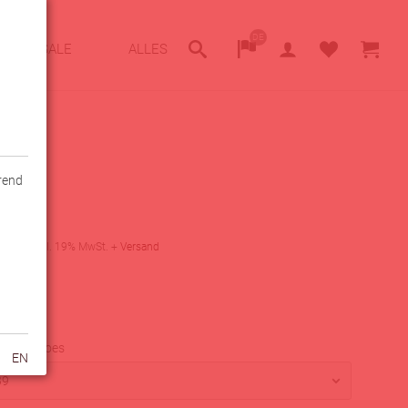
DE
SALE
ALLES
hrend
 - Blau
9,99
€
0
€
inkl. 19% MwSt.
+
Versand
arkeit
fügbar
PEAK Shoes
EN