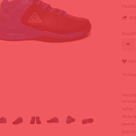
Passfo
Grö
Bestell
Technol
Materia
Innenso
Sohle:
Style-Nr
Bestell-
EAN Nr.