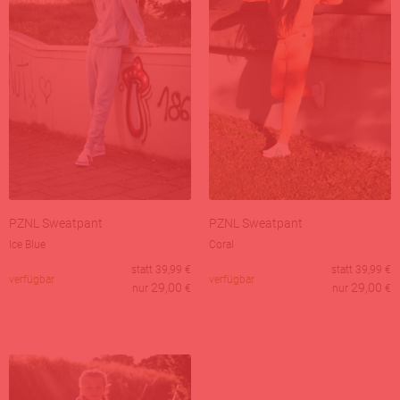
PZNL Sweatpant
PZNL Sweatpant
Ice Blue
Coral
statt
39,99
€
statt
39,99
€
verfügbar
verfügbar
29,00
29,00
nur
€
nur
€