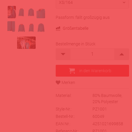
Passform: fällt großzügig aus
Größentabelle
Bestellmenge in Stück
Material:
80% Baumwolle,
20% Polyester
Style-Nr.:
PZ1001
Bestell-Nr.:
60049
EAN Nr.:
4251021699858
Referenz-Nr.:
PZ1001