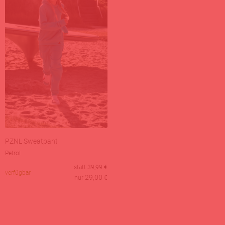
PZNL Sweatpant
Petrol
statt
39,99
€
verfügbar
29,00
nur
€