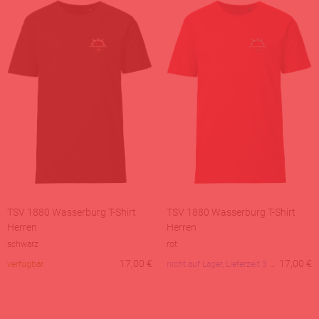
TSV 1880 Wasserburg T-Shirt
TSV 1880 Wasserburg T-Shirt
Herren
Herren
schwarz
rot
17,00
€
nicht auf Lager, Lieferzeit 3 Tage
17,00
€
verfügbar