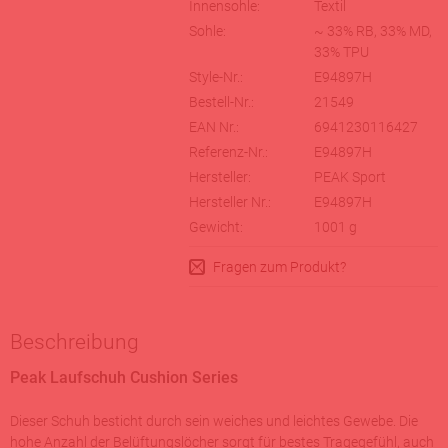
Innensohle:
Textil
Sohle:
~ 33% RB, 33% MD,
33% TPU
Style-Nr.:
E94897H
Bestell-Nr.:
21549
EAN Nr.:
6941230116427
Referenz-Nr.:
E94897H
Hersteller:
PEAK Sport
Hersteller Nr.:
E94897H
Gewicht:
1001
g
Fragen zum Produkt?
Beschreibung
Peak Laufschuh Cushion Series
Dieser Schuh besticht durch sein weiches und leichtes Gewebe. Die
hohe Anzahl der Belüftungslöcher sorgt für bestes Tragegefühl, auch