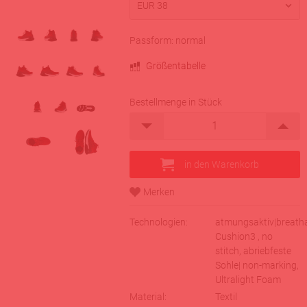
Passform: normal
Größentabelle
Bestellmenge in Stück
Technologien:
atmungsaktiv|breatha
Cushion3 , no
stitch, abriebfeste
Sohle| non-marking,
Ultralight Foam
Material:
Textil