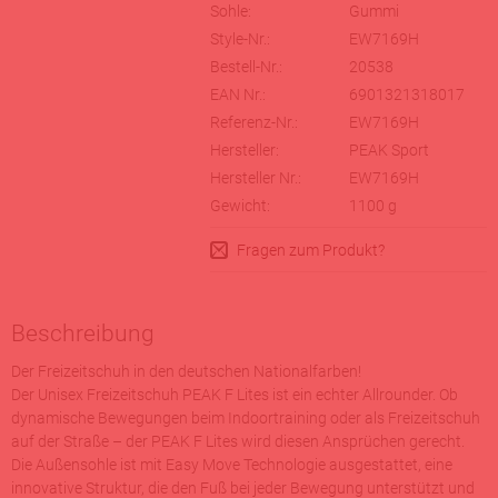
Sohle:
Gummi
Style-Nr.:
EW7169H
Bestell-Nr.:
20538
EAN Nr.:
6901321318017
Referenz-Nr.:
EW7169H
Hersteller:
PEAK Sport
Hersteller Nr.:
EW7169H
Gewicht:
1100
g
Fragen zum Produkt?
Beschreibung
Der Freizeitschuh in den deutschen Nationalfarben!
Der Unisex Freizeitschuh PEAK F Lites ist ein echter Allrounder. Ob
dynamische Bewegungen beim Indoortraining oder als Freizeitschuh
auf der Straße – der PEAK F Lites wird diesen Ansprüchen gerecht.
Die Außensohle ist mit Easy Move Technologie ausgestattet, eine
innovative Struktur, die den Fuß bei jeder Bewegung unterstützt und