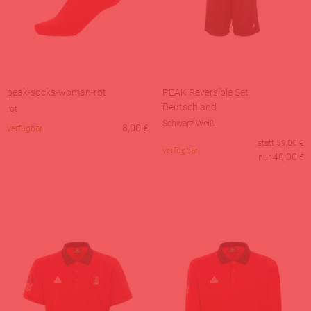
peak-socks-woman-rot
PEAK Reversible Set
Deutschland
rot
Schwarz Weiß
8,00
€
verfügbar
statt
59,00
€
verfügbar
40,00
nur
€