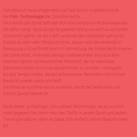
Das absolut herausragendste und fast schon unglaubliche ist
die
P4U- Technologie
der Zwischensohle.
Im Inneren der Sohle befindet sich eine Gel-Basis mit Gel-Molekülen,
die dafür sorgt, dass du bei langsamen Gang wie barfuß auf einem
Schwamm gehst, da die Kraft zwischen den Molekülen gering ist.
Sobald du aber dein Tempo erhöhst, setzen sich die Moleküle in
Bewegung und es findet eine Art Vernetzung der Moleküle im inneren
der Sohle statt. Innerhalb weniger Millisekunden wird aus dem
weichen Gel ein hochelastischer Feststoff, der dir maximale
Elastizität bietet ohne unangenehm hart zu werden. Verringerst
du das Tempo wieder, dauert es keine paar Sekunden und die Gel-
Basis ist wieder weich und soft.
Die Ferse ist nochmal extra verstärkt, damit der beste Halt und
Schutz gewährleistet ist.
Dank dieser großartigen, innovativen Technologie, die es so noch
nicht gegeben hat, kann man den TaiChi in jedem Sport und jedem
Training einsetzen, denn er passt sich einfach deinen Bedürfnissen
an.