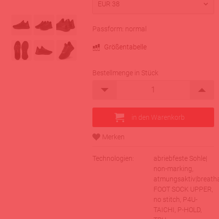
Passform: normal
Größentabelle
Bestellmenge in Stück
Technologien:
abriebfeste Sohle|
non-marking,
atmungsaktiv|breatha
FOOT SOCK UPPER,
no stitch, P4U-
TAICHI, P-HOLD,