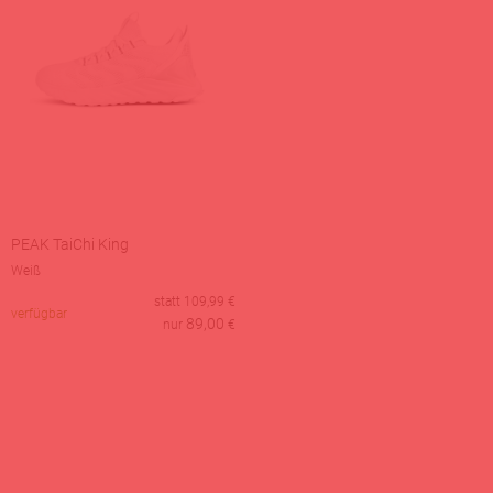
PEAK TaiChi King
Weiß
statt
109,99
€
verfügbar
89,00
nur
€