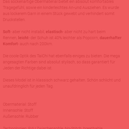
Das sockenartige Obermaterial bietet ein absolut komfortables
Tragegefühl, sowie ein kinderleichtes An-und Ausziehen. Es wurde
aus lockerem Garn in einem Stück gewebt und verhindert somit
Druckstellen.
Soft
- aber nicht instabil,
elastisch
- aber nicht zu hart beim
Rennen,
leicht
- der Schuh ist 40% leichter als Popcorn,
dauerhafter
Komfort
- auch nach 200km.
Die coole Optik des TaiChi hat ebenfalls einiges zu bieten. Die mega
angesagten Farben sind absolut stylisch, so dass garantiert für
Jeden der Richtige dabei ist.
Dieses Model ist in klassisch schwarz gehalten. Schön schlicht und
unaufdringlich für jeden Tag.
Obermaterial: Stoff
Innensohle: Stoff
Außensohle: Rubber
Technologien: P4U Zwischensohle, No-Stitch, breathable