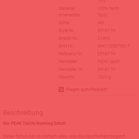
TPU
Material:
100% Textil
Innensohle:
Textil
Sohle:
MD
Style-Nr.:
E91617H
Bestell-Nr.:
21493
EAN Nr.:
6941123673617
Referenz-Nr.:
E91617H
Hersteller:
PEAK Sport
Hersteller Nr.:
E91617H
Gewicht:
1001
g
Fragen zum Produkt?
Beschreibung
Der PEAK TaiChi Running Schuh
Dieser Schuh hat so ziemlich alles, was das Sportlerherz begehrt.