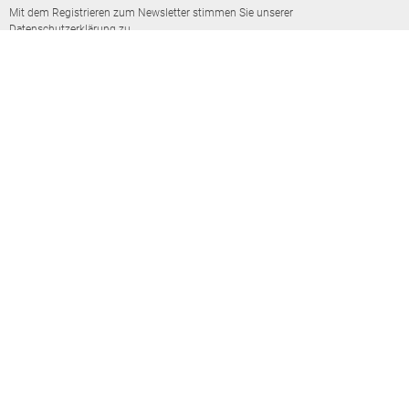
Mit dem Registrieren zum Newsletter stimmen Sie unserer
Datenschutzerklärung zu.
Jetzt abonnieren
Kontakt
Color Crew GmbH
Friedrich-von-Pauli Str. 21
80687 München
Anfahrt:
GoogleMaps
Mobil: +49 155 66155103 (derzeit kein telefonischer Kundenservice)
Kontakt per E-Mail