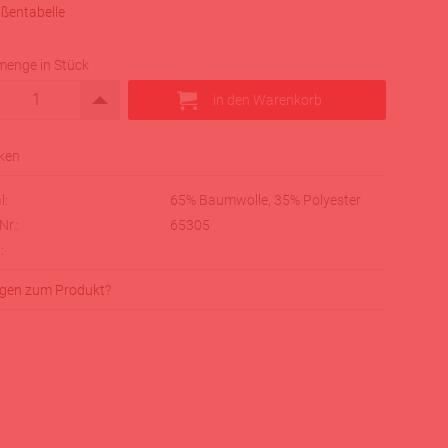
ßentabelle
menge in Stück
l:
65% Baumwolle, 35% Polyester
Nr.:
65305
:
gen zum Produkt?