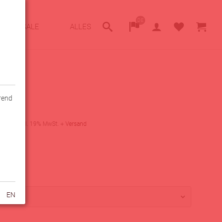
DE
SALE
ALLES
hrend
z
0
€
inkl. 19% MwSt.
+
Versand
arkeit
fügbar
PEAK
EN