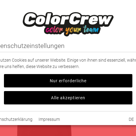
IDUNG
SPORT
PARTNER
TEXTILDRUCK
|
Rhine River Rhinos
enschutzeinstellungen
iver Rhinos T-Shirt
nutzen Cookies auf unserer Website. Einige von ihnen sind essenziell, wä
schwar
re uns helfen, diese Website zu verbessern.
15,0
Nur erforderliche
Verfügb
ver
Alle akzeptieren
Größe 
nschutzerklärung
Impressum
DE