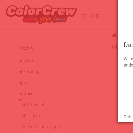
SCHUHE
BEKLE
|
Partner
Dat
Rhine R
MENÜ
Wir 
Schuhe
ande
Bekleidung
Sport
Partner
ACT Kassel
AK Tigers
Date
Aschersleben Tigers