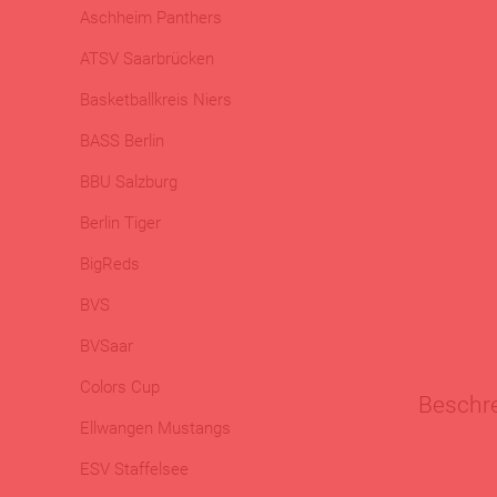
Aschheim Panthers
ATSV Saarbrücken
Basketballkreis Niers
BASS Berlin
BBU Salzburg
Berlin Tiger
BigReds
BVS
BVSaar
Colors Cup
Beschr
Ellwangen Mustangs
ESV Staffelsee