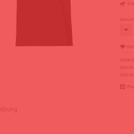
Grö
Bestell
Materia
Bestell-
EAN Nr.
Fra
eibung