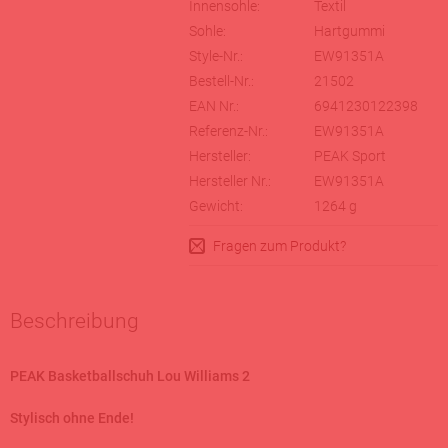
Innensohle:
Textil
Sohle:
Hartgummi
Style-Nr.:
EW91351A
Bestell-Nr.:
21502
EAN Nr.:
6941230122398
Referenz-Nr.:
EW91351A
Hersteller:
PEAK Sport
Hersteller Nr.:
EW91351A
Gewicht:
1264
g
Fragen zum Produkt?
Beschreibung
PEAK Basketballschuh Lou Williams 2
Stylisch ohne Ende!