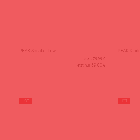
PEAK Sneaker Low
PEAK Kinder
statt
79,99
€
69,00
jetzt nur
€
HOT
HOT