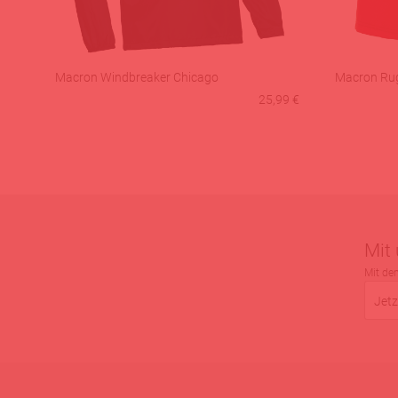
Macron Windbreaker Chicago
Macron Rug
25,99 €
Mit
Mit de
Jetz