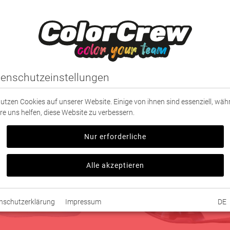
IDUNG
SPORT
PARTNER
TEXTILDRUCK
enschutzeinstellungen
nutzen Cookies auf unserer Website. Einige von ihnen sind essenziell, wä
HOT
re uns helfen, diese Website zu verbessern.
Nur erforderliche
Alle akzeptieren
nschutzerklärung
Impressum
DE