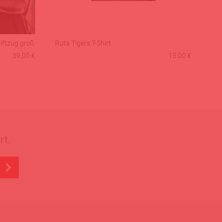
ftzug groß
Ruta Tigers T-Shirt
39,00 €
15,00 €
rt.