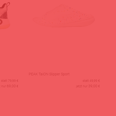
PEAK TaiChi Slipper Sport
statt
79,99
€
statt
49,99
€
69,00
39,00
t nur
€
jetzt nur
€