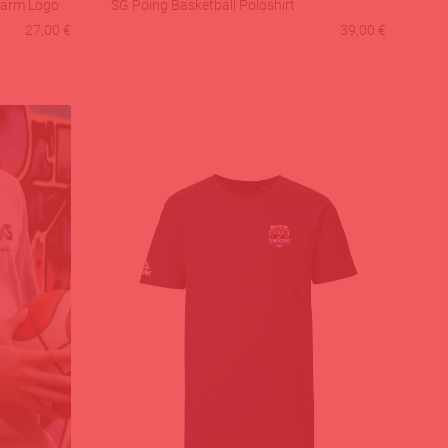
garm Logo
SG Poing Basketball Poloshirt
27,00 €
39,00 €