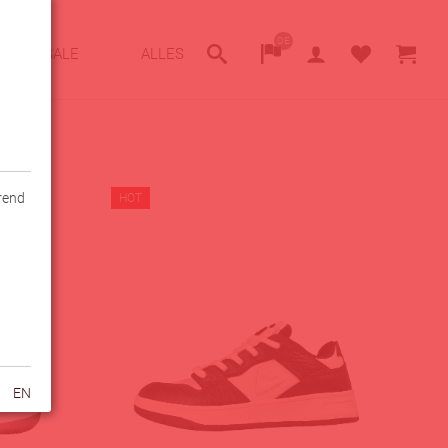
DE
SALE
ALLES
hrend
HOT
EN