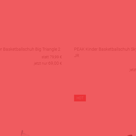
 Basketballschuh Big Triangle 2
PEAK Kinder Basketballschuh Sk
JR
statt
79,99
€
69,00
jetzt nur
€
jetz
HOT