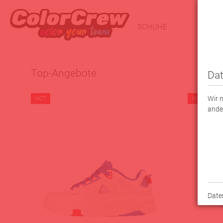
SCHUHE
BEKLE
Top-Angebote
Dat
Wir 
HOT
HOT
ande
Date