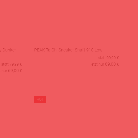
y Dunker
PEAK TaiChi Sneaker Shaft 910 Low
statt
99,99
€
89,00
statt
79,99
€
jetzt nur
€
69,00
t nur
€
HOT