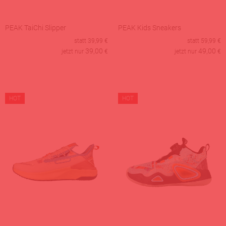
PEAK TaiChi Slipper
PEAK Kids Sneakers
statt
39,99
€
statt
59,99
€
39,00
49,00
jetzt nur
€
jetzt nur
€
HOT
HOT