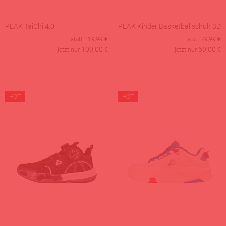
PEAK TaiChi 4.0
PEAK Kinder Basketballschuh 3D
statt
119,99
€
statt
79,99
€
109,00
69,00
jetzt nur
€
jetzt nur
€
HOT
HOT