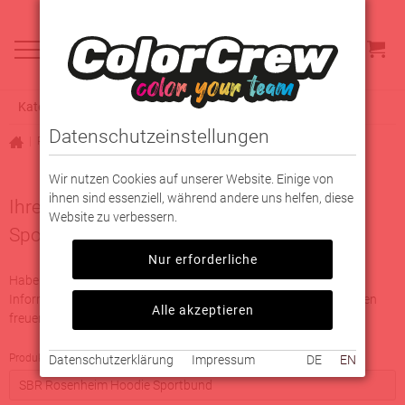
Kategorieauswahl
Datenschutzeinstellungen
|
Partner
|
SB DJK Rosenheim
|
SBR Rosenheim Hoodie Sportbund
Wir nutzen Cookies auf unserer Website. Einige von
ihnen sind essenziell, während andere uns helfen, diese
Ihre Fragen zu SBR Rosenheim Hoodie
Website zu verbessern.
Sportbund
Nur erforderliche
Haben Sie Fragen zum Produkt oder benötigen weitere
Informationen, würden wir uns sehr über eine Nachricht von Ihnen
Alle akzeptieren
freuen.
Produkt
Datenschutzerklärung
Impressum
DE
EN