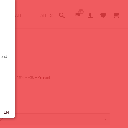
DE
SALE
ALLES
hrend
z
4,00
€
0
€
inkl. 19% MwSt.
+
Versand
arkeit
fügbar
PEAK
EN