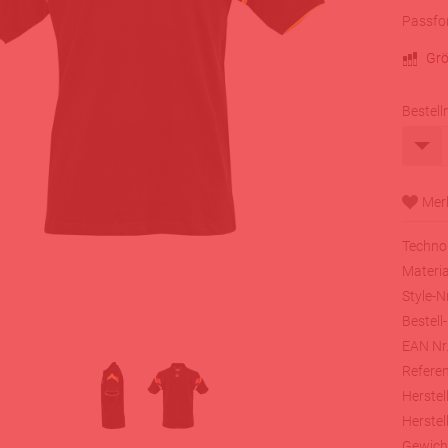
Passfo
Grö
Bestell
Technol
Materia
Style-Nr
Bestell-
EAN Nr.
Referen
Herstell
Herstell
Gewich