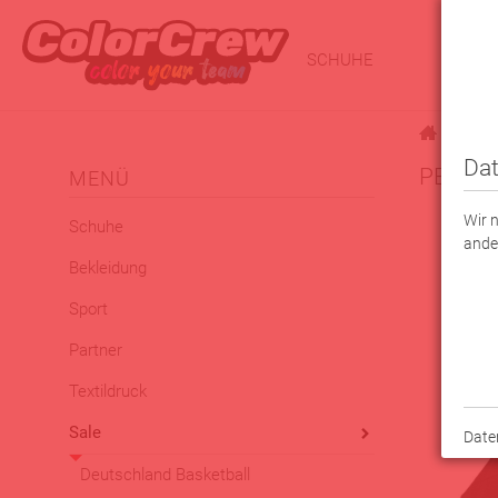
SCHUHE
BEKLE
|
Sale
Dat
PEAK P
MENÜ
Wir 
Schuhe
ande
Bekleidung
Sport
Partner
Textildruck
Sale
Date
Deutschland Basketball