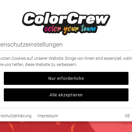
IDUNG
SPORT
PARTNER
TEXTILDRUCK
enschutzeinstellungen
olo Deutschland
nutzen Cookies auf unserer Website. Einige von ihnen sind essenziell, wä
Schwar
re uns helfen, diese Website zu verbessern.
statt
3
20,0
Nur erforderliche
Verfügb
Alle akzeptieren
ver
Größe 
nschutzerklärung
Impressum
DE