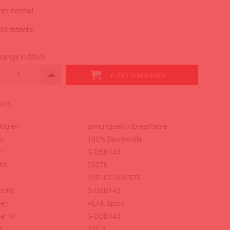
rm: normal
ßentabelle
menge in Stück
ogien:
atmungsaktiv|breathable
l:
100% Baumwolle
.:
G-DBB143
Nr.:
20070
:
4251021604579
z-Nr.:
G-DBB143
er:
PEAK Sport
er Nr.:
G-DBB143
t:
330
g