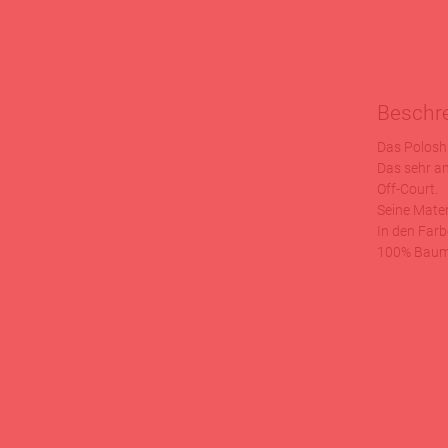
Beschr
Das Polosh
Das sehr a
Off-Court.
Seine Mater
In den Farb
100% Baum